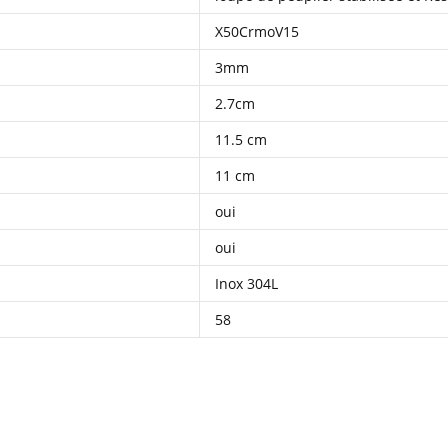
X50CrmoV15
3mm
2.7cm
11.5 cm
11 cm
oui
oui
Inox 304L
58