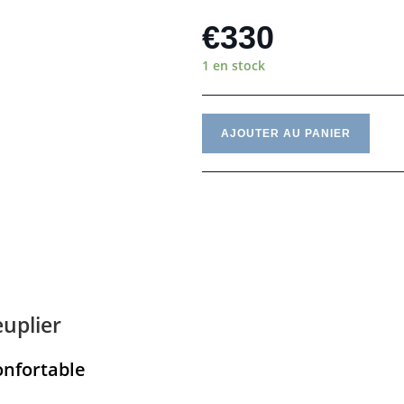
€
330
1 en stock
AJOUTER AU PANIER
euplier
onfortable