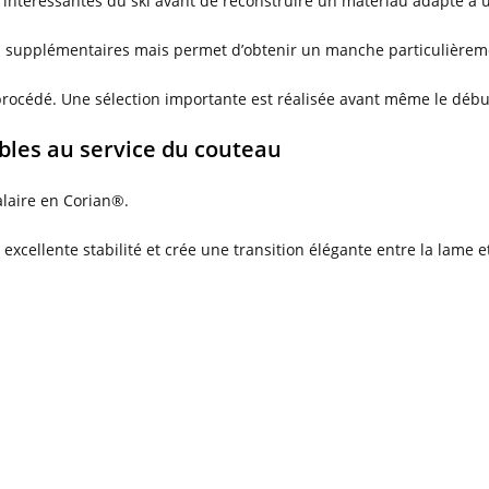
intéressantes du ski avant de reconstruire un matériau adapté à u
 supplémentaires mais permet d’obtenir un manche particulièreme
 procédé. Une sélection importante est réalisée avant même le début
bles au service du couteau
alaire en Corian®.
excellente stabilité et crée une transition élégante entre la lame 