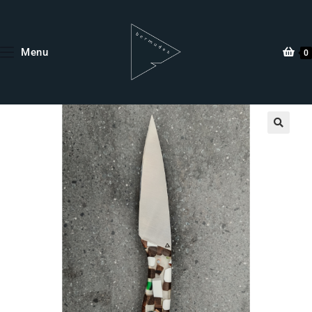
Menu
0
🔍