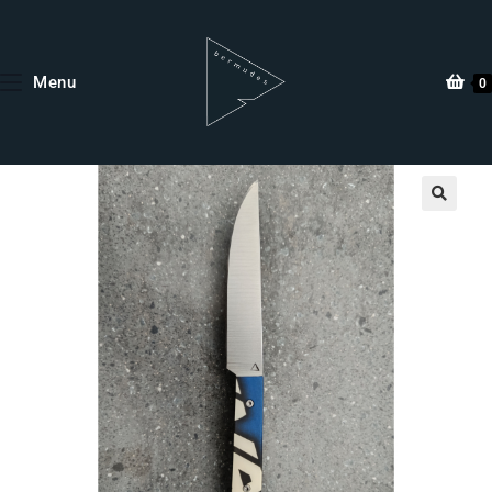
Menu
0
🔍